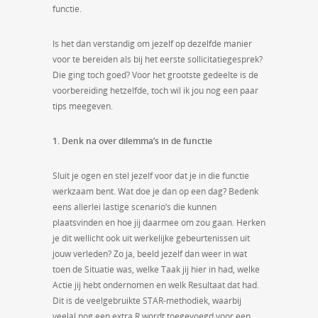
functie.
Is het dan verstandig om jezelf op dezelfde manier
voor te bereiden als bij het eerste sollicitatiegesprek?
Die ging toch goed? Voor het grootste gedeelte is de
voorbereiding hetzelfde, toch wil ik jou nog een paar
tips meegeven.
1. Denk na over dilemma’s in de functie
Sluit je ogen en stel jezelf voor dat je in die functie
werkzaam bent. Wat doe je dan op een dag? Bedenk
eens allerlei lastige scenario’s die kunnen
plaatsvinden en hoe jij daarmee om zou gaan. Herken
je dit wellicht ook uit werkelijke gebeurtenissen uit
jouw verleden? Zo ja, beeld jezelf dan weer in wat
toen de Situatie was, welke Taak jij hier in had, welke
Actie jij hebt ondernomen en welk Resultaat dat had.
Dit is de veelgebruikte STAR-methodiek, waarbij
veelal nog een extra R wordt toegevoegd voor een